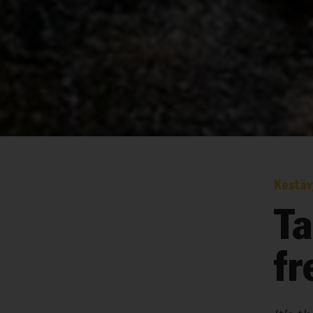
Kestäv
Ta
fr