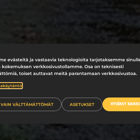
e evästeitä ja vastaavia teknologioita tarjotaksemme sinull
 kokemuksen verkkosivustollamme. Osa on teknisesti
ättömiä, toiset auttavat meitä parantamaan verkkosivustoa.
jakäytäntö
VAIN VÄLTTÄMÄTTÖMÄT
ASETUKSET
HYVÄKSY KAIKKI