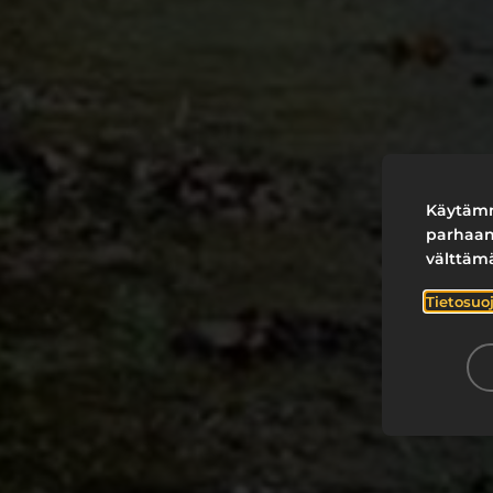
Käytämm
parhaan
välttäm
Tietosuo