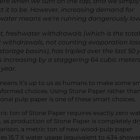
there when we turn on the tap, and we simply
t it to be. However, increasing demand for
water means we’re running dangerously low
ct, freshwater withdrawals (which is the total
 withdrawals, not counting evaporation los
storage basins), has tripled over the last 50 
s increasing by a staggering 64 cubic meter
 year.
means it’s up to us as humans to make some s
nformed choices. Using Stone Paper rather tha
ional pulp paper is one of these smart choices.
ric ton of Stone Paper requires exactly zero wa
, as production of Stone Paper is completely dry
rison, a metric ton of new wood-pulp paper
res 15.7 X water usage (equivalent to 434 shower