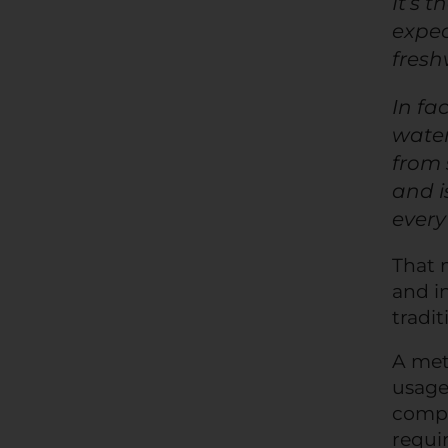
It’s 
expec
fresh
In fa
water
from 
and i
every
That 
and i
tradit
A met
usage
compa
requi