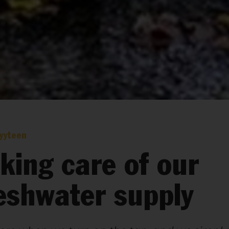
yyteen
king care of our
eshwater supply