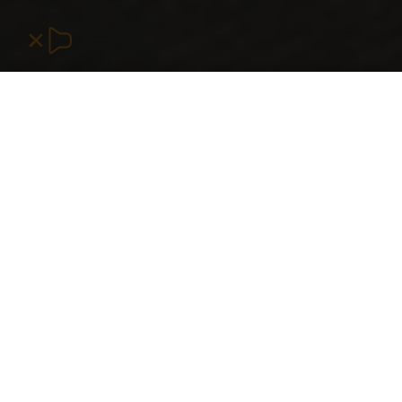
Rahmqvist luottaa asiantuntemukseen ja
erikoistumiseen. Meistä ei koskaan tule sellaista
yleistoimijaa, joka tarjoaa ratkaisuja kaikkiin
mahdollisiin tarpeisiin. Sen sijaan olemme
erinomaisia työpaikkojen parantamisessa.